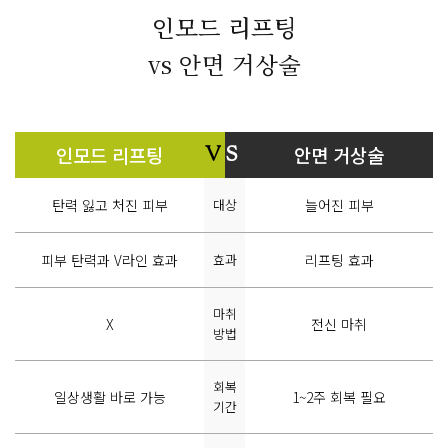
인모드 리프팅
vs 안면 거상술
인모드 리프팅
안면 거상술
V
S
탄력 잃고 처진 피부
대상
늘어진 피부
피부 탄력과 V라인 효과
효과
리프팅 효과
마취
X
전신 마취
방법
회복
일상생활 바로 가능
1~2주 회복 필요
기간