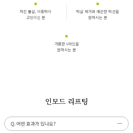
처진 볼살, 이중턱이
턱살 제거와 매끈한 턱선을
고민이신 분
원하시는 분
갸름한 V라인을
원하시는 분
인모드 리프팅
Q. 어떤 효과가 있나요?