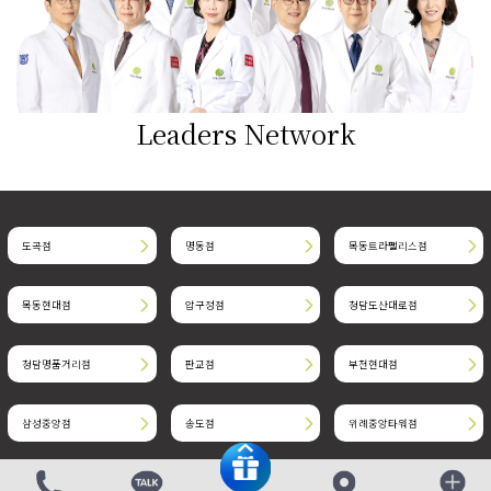
Leaders Network
도곡점
명동점
목동트라팰리스점
목동현대점
압구정점
청담도산대로점
청담명품거리점
판교점
부천현대점
삼성중앙점
송도점
위례중앙타워점