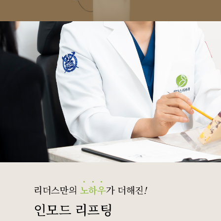
리더스만의
노
하
우
가 더해진
!
인모드 리프팅