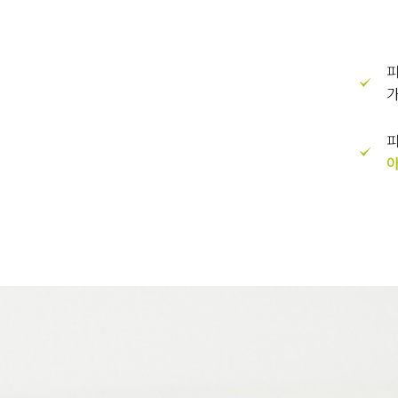
피
가
피
아