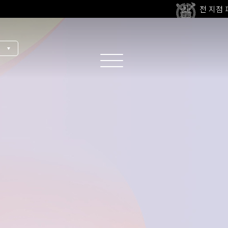
울쎄라피
고압산
전 지점
울쎄라피