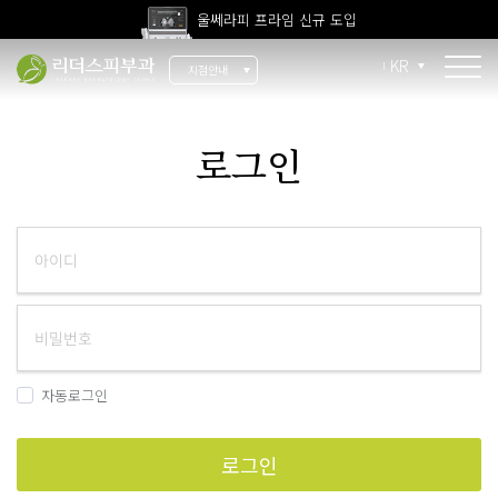
울쎄라피 프라임 신규 도입
고압산소치료 신규 도입
KR
지점안내
전 지점 피부과 전문의 진료
울쎄라피 프라임 신규 도입
소개
로그인
리더스 소개
리더스 히스토리
의료진 소개
지점 안내
치료 장비
자동로그인
인재 채용
로그인