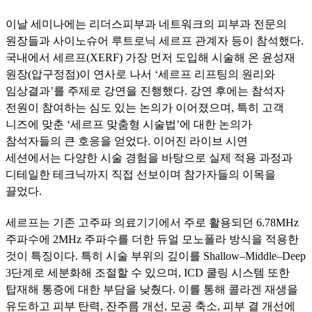
이날 세미나에는 리더스피부과 네트워크의 피부과 전문의
원장들과 사이노슈어 루트로닉 세르프 관계자 등이 참석했다.
국내에서 세르프(XERF) 가장 먼저 도입해 시술해 온 윤성재
원장(압구정점)이 연사로 나서 ‘세르프 리프팅의 원리와
임상결과’를 주제로 강연을 진행했다. 강연 후에는 참석자
전원이 참여하는 심도 있는 논의가 이어졌으며, 특히 고객
니즈에 맞춘 ‘세르프 맞춤형 시술법’에 대한 논의가
참석자들의 큰 호응을 얻었다. 이어진 라이브 시연
세션에서는 다양한 시술 경험을 바탕으로 실제 적용 과정과
디테일한 테크닉까지 직접 선보이며 참가자들의 이목을
끌었다.
세르프는 기존 고주파 의료기기에서 주로 활용되던 6.78MHz
주파수에 2MHz 주파수를 더한 듀얼 모노폴라 방식을 적용한
것이 특징이다. 특히 시술 부위의 깊이를 Shallow–Middle–Deep
3단계로 세분화해 조절할 수 있으며, ICD 쿨링 시스템 또한
탑재해 통증에 대한 부담을 낮췄다. 이를 통해 콜라겐 재생을
유도하고 피부 탄력, 잔주름 개선, 모공 축소, 피부 결 개선에