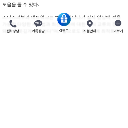
도움을 줄 수 있다.
리더스피부과 네트워크는 “이번 세미나가 실제 임상에 적용
가능한 다양한 시술법과 최신 지견에 대한 지식 교류의 장이
이벤트
전화상담
카톡상담
지점안내
더보기
닫기
돼 매우 뜻깊게 생각한다”며, “앞으로도 한국인에 최적화된
프로토콜 정립과 가이드라인 개발을 위해 기회를 확대해 나갈
예정”이라고 전했다.
· Adviser: 리더스피부과 네트워크
· Source: 라포르시안
(
https://www.rapportian.com/news/articleView.html?idxno=229443
)
목록