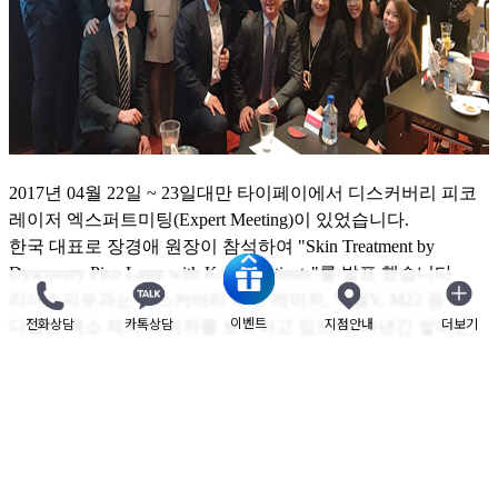
2017
년
04
월
22
일
~ 23
일대만 타이페이
에서
디스커버리 피코
레이저
엑스퍼트미팅
(Expert Meeting)
이 있었습니다
.
한국 대표로 장경애 원장이 참석
하여
"Skin Treatment by
Dyscovery Pico Laser with KoreanPatients"
를 발표
했습니다
리더스피부과는 디스커버리 피코 레이저
,
엑셀
V, M22
등
이벤트
전화상담
카톡상담
지점안내
더보기
닫기
다양한 색소 제거 레이저를 보유하고 있으며
,
다년간 쌓아온
임상경험과 노하우로 고객들에게 인정받고 있습니다
.
리더스피부과 모든 의료진은 보다 나은 시술을 위해 끊임없이
연구하며, 그 결과를 논문으로 내거나 국내외 학술대회에